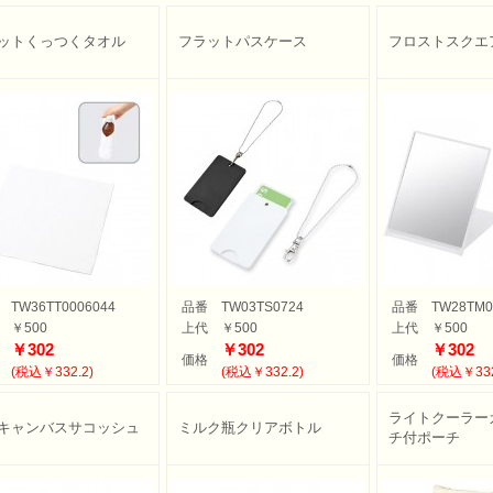
ットくっつくタオル
フラットパスケース
フロストスクエア
TW36TT0006044
品番
TW03TS0724
品番
TW28TM0
￥500
上代
￥500
上代
￥500
￥302
￥302
￥302
価格
価格
(税込￥332.2)
(税込￥332.2)
(税込￥332
ライトクーラー
キャンバスサコッシュ
ミルク瓶クリアボトル
チ付ポーチ