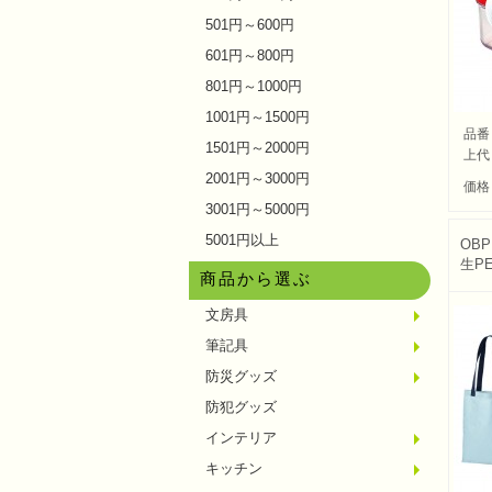
501円～600円
601円～800円
801円～1000円
1001円～1500円
品番
1501円～2000円
上代
2001円～3000円
価格
3001円～5000円
5001円以上
OB
生PE
商品から選ぶ
文房具
メモ・
ノート
ファイ
収納ケ
カード
印鑑・
マグネ
電卓
キーホ
ルーペ
デスク
その他
筆記具
単色ボ
多色・
国内メ
高級筆
マーカ
シャー
万年筆
その他
防災グッズ
ライト
電池不
ラジオ
ブラン
携帯充
非常食
防災セ
その他
防犯グッズ
インテリア
フォト
アロマ
ライト
インテ
クッシ
キッチン
水回り
スチー
調理用
保存用
キッチ
タイマ
はかり
その他