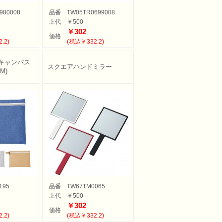
980008
品番
TW05TR0699008
上代
￥500
￥302
価格
.2)
(税込￥332.2)
キャンバス
スクエアハンドミラー
M)
195
品番
TW67TM0065
上代
￥500
￥302
価格
.2)
(税込￥332.2)