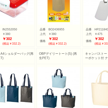
IN2552050
品番
BO2436955
品番
HP21184
￥380
上代
￥380
上代
￥475
￥302
￥302
￥302
価格
価格
(税込￥332.2)
(税込￥332.2)
(税込￥332
P A4ショルダーバッグ(再
OBPデイリートート(S) (再
キャンバストート
T)
生PET)
ーポケット付 
ふせん
・ノートカバー
ル・ホルダー
ース・ペンケース
・パス・名刺ケース
スタンプ
ット
ルダー
周りグッズ
ールペン
多機能ペン
ーカー筆記具
記具
ー・色鉛筆・クレヨン
プペン
要！防災用品
ケット・シート
電可能グッズ
ット
フレーム
ディフューザー
・キャンドル
リア小物
ョン・チェア
マー・鍋
品
品
ン家電
ー
・スケール