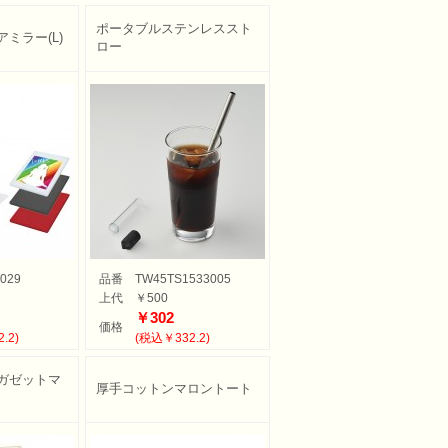
ポータブルステンレススト
ミラー(L)
ロー
029
品番
TW45TS1533005
上代
￥500
￥302
価格
.2)
(税込￥332.2)
ガゼットマ
厚手コットンマロントート