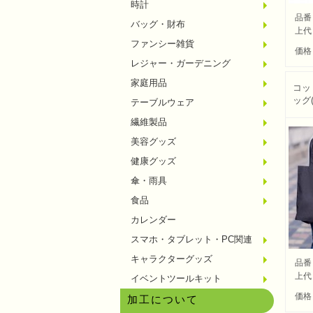
時計
置時計
壁掛時
多機能
電波時
腕時計
その他
品番
バッグ・財布
トート
ポーチ
エコバ
保温冷
レジカ
財布
同柄シ
その他
上代
ファンシー雑貨
玩具
アニマ
スイー
アクセ
お守・
その他
価格
レジャー・ガーデニング
保温冷
水筒・
ランチ
シート
ドライ
ライト
ガーデ
夏グッ
その他
家庭用品
紙製品
掃除用
洗濯用
生活家
便利グ
セット
メディ
うちわ
カイロ
その他
コッ
ッグ
テーブルウェア
陶磁器
カップ
ガラス
おはし
タンブ
その他
繊維製品
タオル
クロス
ブラン
マフラ
衣類
その他
美容グッズ
コスメ
ミラー
ネイル
バスグ
その他
健康グッズ
体脂肪
マッサ
温湿度
歩数計
その他
傘・雨具
長傘
折りた
晴雨兼
レイン
その他
食品
お菓子
ラーメ
うどん
そうめ
麺類そ
お米・
調味料
飲み物
非常食
プチギ
その他
カレンダー
スマホ・タブレット・PC関連
バッテ
タッチ
クリー
PC関
スマホ
キャラクターグッズ
文房具
バッグ
レジャ
テーブ
繊維製
その他
品番
上代
イベントツールキット
〜30
〜50
100人
その他
価格
加工について