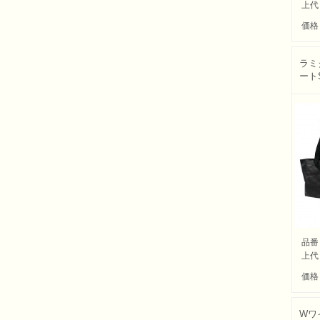
上代
価格
ラミ
ート
品番
上代
価格
Wワ