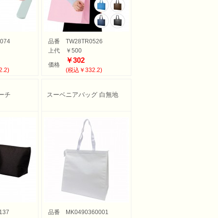
074
品番
TW28TR0526
上代
￥500
￥302
価格
.2)
(税込￥332.2)
ーチ
スーベニアバッグ 白無地
137
品番
MK0490360001