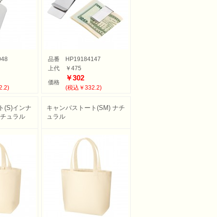
048
品番
HP19184147
上代
￥475
￥302
価格
.2)
(税込￥332.2)
(S)インナ
キャンバストート(SM) ナチ
ナチュラル
ュラル