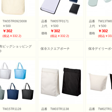
TW35TR0923008
品番
TW05TF0171
品番
TW13TM0
￥500
上代
￥500
上代
￥500
￥302
￥302
￥302
価格
価格
(税込￥332.2)
(税込￥332.2)
(税込￥332
布ビッグショッピング
保冷スクエアポーチ
保冷デイリーポ
ト
TW15TR1128
品番
TW03TR1138
品番
TW02TR1