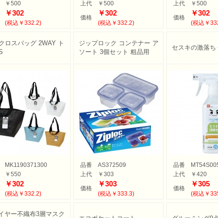
￥500
上代
￥500
上代
￥500
￥302
￥302
￥302
価格
価格
(税込￥332.2)
(税込￥332.2)
(税込￥332
クロスバッグ 2WAY ト
ジップロック コンテナー ア
セスキの激落ちく
S
ソート 3個セット 粗品用
MK1190371300
品番
AS372509
品番
MT54S00
￥550
上代
￥303
上代
￥420
￥302
￥303
￥305
価格
価格
(税込￥332.2)
(税込￥333.3)
(税込￥335
イヤー不織布3層マスク