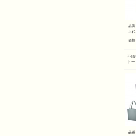
品番
上代
価格
不織
トー
品番