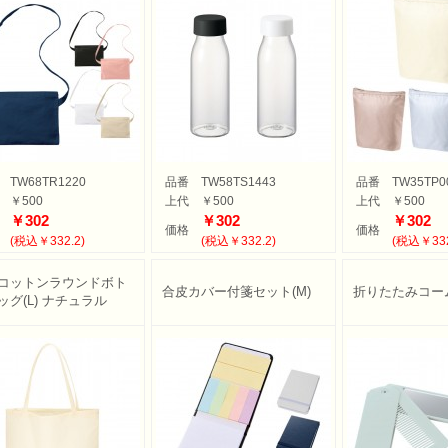
TW68TR1220
品番
TW58TS1443
品番
TW35TP0
￥500
上代
￥500
上代
￥500
￥302
￥302
￥302
価格
価格
(税込￥332.2)
(税込￥332.2)
(税込￥332
コットンラウンドボト
合皮カバー付箋セット(M)
折りたたみコーム
ッグ(L) ナチュラル