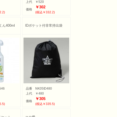
上代
￥520
￥302
価格
.2)
(税込￥332.2)
ん400ml
IDポケット付非常持出袋
546
品番
NK05ID480
上代
￥480
￥305
価格
.5)
(税込￥335.5)