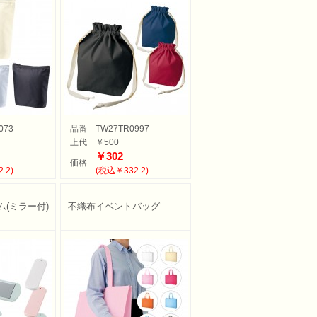
073
品番
TW27TR0997
上代
￥500
￥302
価格
.2)
(税込￥332.2)
(ミラー付)
不織布イベントバッグ