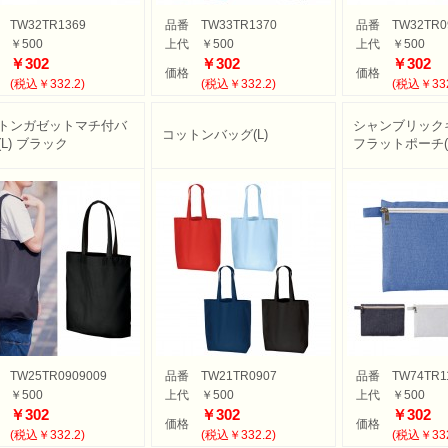
・目覚し時計
計
時計
計
・ストップウォッチ
TW32TR1369
品番
TW33TR1370
品番
TW32TR0
バッグ
・巾着
ッグ
バッグ
ゴバッグ
リーズ
￥500
上代
￥500
上代
￥500
ルキャラクター
ツモチーフ
サリー
縁起物
￥302
￥302
￥302
価格
価格
(税込￥332.2)
(税込￥332.2)
(税込￥332
バッグ・ケース
ボトル・タンブラー
ボックス
・クッション・チェアー
ブ・トラベル
・ツール
ニング用品
ズ
品
品
電
ッズ
商品・ギフト商品
カル用品
・扇子
・湯たんぽ
トンガゼットマチ付バ
シャンブリック
コットンバッグ(L)
(L) ブラック
フラットポーチ(
・湯呑
製品
類・カトラリー
ラー
・クリーナー
ケット
ー・スカーフ
グッズ
ケア
ッズ
対策
ージ・リラックス
管理
たみ傘
用傘
コート・ポンチョ
類
ン
・そば
ん
の他
餅
フト
リー&充電器
ペン
ナー
連グッズ
関連グッズ
・財布
ー用品
ルウェア
品
TW25TR0909009
品番
TW21TR0907
品番
TW74TR1
￥500
上代
￥500
上代
￥500
人用
人用
用〜
￥302
￥302
￥302
価格
価格
(税込￥332.2)
(税込￥332.2)
(税込￥332