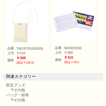
品番
NK3503200
品番
TW24TR1082008
上代
￥390
上代
￥510
￥310
￥308
価格
価格
(税込￥341)
(税込￥338.8)
関連カテゴリー
防災グッズ
┗
その他
バッグ・財布
┗
その他