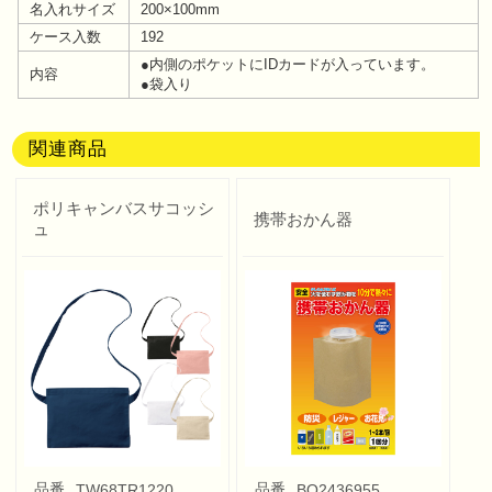
名入れサイズ
200×100mm
ケース入数
192
●内側のポケットにIDカードが入っています。
内容
●袋入り
関連商品
ポリキャンバスサコッシ
携帯おかん器
ュ
品番
品番
TW68TR1220
BO2436955