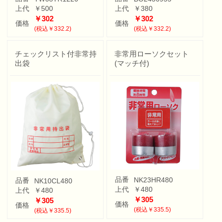
上代
￥500
上代
￥380
￥302
￥302
価格
価格
(税込￥332.2)
(税込￥332.2)
チェックリスト付非常持
非常用ローソクセット
出袋
(マッチ付)
品番
NK23HR480
品番
NK10CL480
上代
￥480
上代
￥480
￥305
￥305
価格
価格
(税込￥335.5)
(税込￥335.5)