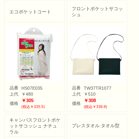
フロントポケットサコッ
エコポケットコート
シュ
品番
品番
HS07E035
TW37TR1077
上代
￥480
上代
￥510
￥305
￥308
価格
価格
(税込￥335.5)
(税込￥338.8)
キャンバスフロントポケ
プレスタオル タオル型
ットサコッシュ ナチュ
ラル