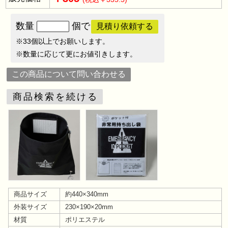
数量
個で
見積り依頼する
※33個以上でお願いします。
※数量に応じて更にお値引きします。
この商品について問い合わせる
商品検索を続ける
商品サイズ
約440×340mm
外装サイズ
230×190×20mm
材質
ポリエステル