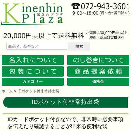
検索
カテゴリー
価格帯
文房具
筆記具
防災グッズ
防犯グッズ
インテリア
キッチン
時計
バッグ・財布
ファンシー雑貨
レジャー・ガーデニング
家庭用品
テーブルウェア
繊維製品
美容グッズ
健康グッズ
傘・雨具
食品
カレンダー
スマホ・タブレット・PC関連
キャラクターグッズ
イベントツールキット
メモ・ふせん
ノート・ノートカバー
ファイル・ホルダー
収納ケース・ペンケース
カード・パス・名刺ケース
印鑑・スタンプ
マグネット
電卓
キーホルダー
ルーペ
デスク周りグッズ
その他
単色ボールペン
多色・多機能ペン
国内メーカー筆記具
高級筆記具
マーカー・色鉛筆・クレヨン
シャープペン
万年筆
その他
ライト
電池不要！防災用品
ラジオ
ブランケット・シート
携帯充電可能グッズ
非常食
防災セット
その他
フォトフレーム
アロマディフューザー
ライト・キャンドル
インテリア小物
クッション・チェア
水回り
スチーマー・鍋
調理用品
保存用品
キッチン家電
タイマー
はかり・スケール
その他
置時計・目覚し時計
壁掛時計
多機能時計
電波時計
腕時計・ストップウォッチ
その他
トートバッグ
ポーチ・巾着
エコバッグ
保温冷バッグ
レジカゴバッグ
財布
同柄シリーズ
その他
玩具
アニマルキャラクター
スイーツモチーフ
アクセサリー
お守・縁起物
その他
保温冷バッグ・ケース
水筒・ボトル・タンブラー
ランチボックス
シート・クッション・チェアー
ドライブ・トラベル
ライト・ツール
ガーデニング用品
夏グッズ
その他
紙製品
掃除用品
洗濯用品
生活家電
便利グッズ
セット商品・ギフト商品
メディカル用品
うちわ・扇子
カイロ・湯たんぽ
その他
陶磁器
カップ・湯呑
ガラス製品
おはし類・カトラリー
タンブラー
その他
タオル
クロス・クリーナー
ブランケット
マフラー・スカーフ
衣類
その他
コスメグッズ
ミラー
ネイルケア
バスグッズ
その他
体脂肪対策
マッサージ・リラックス
温湿度管理
歩数計
その他
長傘
折りたたみ傘
晴雨兼用傘
レインコート・ポンチョ
その他
お菓子類
ラーメン
うどん・そば
そうめん
麺類その他
お米・餅
調味料
飲み物
非常食
プチギフト
その他
バッテリー&充電器
タッチペン
クリーナー
PC関連グッズ
スマホ関連グッズ
文房具
バッグ・財布
レジャー用品
テーブルウェア
繊維製品
その他
〜30人用
〜50人用
100人用〜
その他
100円以下
101円～150円
151円～200円
201円～300円
301円～400円
401円～500円
501円～600円
601円～800円
801円～1000円
1001円～1500円
1501円～2000円
2001円～3000円
3001円～5000円
5001円以上
ホーム
>
IDポケット付非常持出袋
IDポケット付非常持出袋
IDカードポケット付きなので、非常時に必要事項
を伝えたり確認することが出来る便利な袋