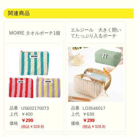
関連商品
エルジール 大きく開い
MOIRE タオルポーチ1個
てたっぷり入るポーチ
品番
品番
US602170073
LO3546017
上代
￥400
上代
￥630
￥299
￥299
価格
価格
(税込￥328.9)
(税込￥328.9)