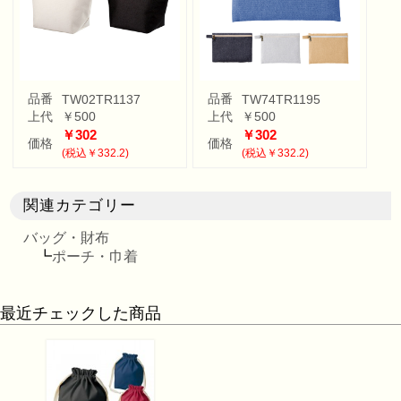
品番
品番
TW02TR1137
TW74TR1195
上代
￥500
上代
￥500
￥302
￥302
価格
価格
(税込￥332.2)
(税込￥332.2)
関連カテゴリー
バッグ・財布
┗
ポーチ・巾着
最近チェックした商品