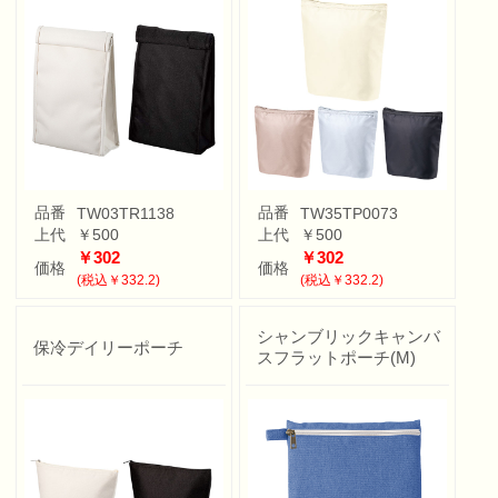
品番
品番
TW03TR1138
TW35TP0073
上代
￥500
上代
￥500
￥302
￥302
価格
価格
(税込￥332.2)
(税込￥332.2)
シャンブリックキャンバ
保冷デイリーポーチ
スフラットポーチ(M)