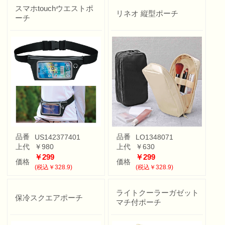
スマホtouchウエストポ
リネオ 縦型ポーチ
ーチ
品番
品番
US142377401
LO1348071
上代
￥980
上代
￥630
￥299
￥299
価格
価格
(税込￥328.9)
(税込￥328.9)
ライトクーラーガゼット
保冷スクエアポーチ
マチ付ポーチ