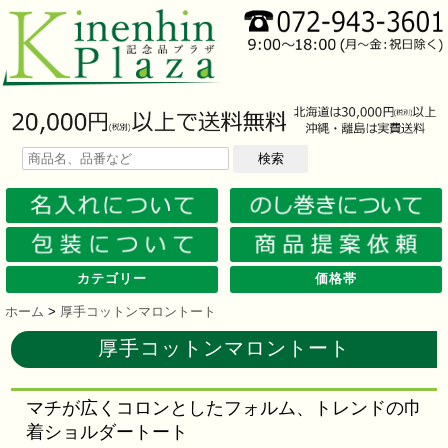
検索
カテゴリー
価格帯
文房具
筆記具
防災グッズ
防犯グッズ
インテリア
キッチン
時計
バッグ・財布
ファンシー雑貨
レジャー・ガーデニング
家庭用品
テーブルウェア
繊維製品
美容グッズ
健康グッズ
傘・雨具
食品
カレンダー
スマホ・タブレット・PC関連
キャラクターグッズ
イベントツールキット
メモ・ふせん
ノート・ノートカバー
ファイル・ホルダー
収納ケース・ペンケース
カード・パス・名刺ケース
印鑑・スタンプ
マグネット
電卓
キーホルダー
ルーペ
デスク周りグッズ
その他
単色ボールペン
多色・多機能ペン
国内メーカー筆記具
高級筆記具
マーカー・色鉛筆・クレヨン
シャープペン
万年筆
その他
ライト
電池不要！防災用品
ラジオ
ブランケット・シート
携帯充電可能グッズ
非常食
防災セット
その他
フォトフレーム
アロマディフューザー
ライト・キャンドル
インテリア小物
クッション・チェア
水回り
スチーマー・鍋
調理用品
保存用品
キッチン家電
タイマー
はかり・スケール
その他
置時計・目覚し時計
壁掛時計
多機能時計
電波時計
腕時計・ストップウォッチ
その他
トートバッグ
ポーチ・巾着
エコバッグ
保温冷バッグ
レジカゴバッグ
財布
同柄シリーズ
その他
玩具
アニマルキャラクター
スイーツモチーフ
アクセサリー
お守・縁起物
その他
保温冷バッグ・ケース
水筒・ボトル・タンブラー
ランチボックス
シート・クッション・チェアー
ドライブ・トラベル
ライト・ツール
ガーデニング用品
夏グッズ
その他
紙製品
掃除用品
洗濯用品
生活家電
便利グッズ
セット商品・ギフト商品
メディカル用品
うちわ・扇子
カイロ・湯たんぽ
その他
陶磁器
カップ・湯呑
ガラス製品
おはし類・カトラリー
タンブラー
その他
タオル
クロス・クリーナー
ブランケット
マフラー・スカーフ
衣類
その他
コスメグッズ
ミラー
ネイルケア
バスグッズ
その他
体脂肪対策
マッサージ・リラックス
温湿度管理
歩数計
その他
長傘
折りたたみ傘
晴雨兼用傘
レインコート・ポンチョ
その他
お菓子類
ラーメン
うどん・そば
そうめん
麺類その他
お米・餅
調味料
飲み物
非常食
プチギフト
その他
バッテリー&充電器
タッチペン
クリーナー
PC関連グッズ
スマホ関連グッズ
文房具
バッグ・財布
レジャー用品
テーブルウェア
繊維製品
その他
〜30人用
〜50人用
100人用〜
その他
100円以下
101円～150円
151円～200円
201円～300円
301円～400円
401円～500円
501円～600円
601円～800円
801円～1000円
1001円～1500円
1501円～2000円
2001円～3000円
3001円～5000円
5001円以上
ホーム
>
厚手コットンマロントート
厚手コットンマロントート
マチが広くコロンとしたフォルム、トレンドの巾
着ショルダートート