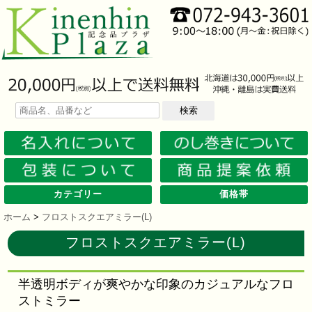
検索
カテゴリー
価格帯
文房具
筆記具
防災グッズ
防犯グッズ
インテリア
キッチン
時計
バッグ・財布
ファンシー雑貨
レジャー・ガーデニング
家庭用品
テーブルウェア
繊維製品
美容グッズ
健康グッズ
傘・雨具
食品
カレンダー
スマホ・タブレット・PC関連
キャラクターグッズ
イベントツールキット
メモ・ふせん
ノート・ノートカバー
ファイル・ホルダー
収納ケース・ペンケース
カード・パス・名刺ケース
印鑑・スタンプ
マグネット
電卓
キーホルダー
ルーペ
デスク周りグッズ
その他
単色ボールペン
多色・多機能ペン
国内メーカー筆記具
高級筆記具
マーカー・色鉛筆・クレヨン
シャープペン
万年筆
その他
ライト
電池不要！防災用品
ラジオ
ブランケット・シート
携帯充電可能グッズ
非常食
防災セット
その他
フォトフレーム
アロマディフューザー
ライト・キャンドル
インテリア小物
クッション・チェア
水回り
スチーマー・鍋
調理用品
保存用品
キッチン家電
タイマー
はかり・スケール
その他
置時計・目覚し時計
壁掛時計
多機能時計
電波時計
腕時計・ストップウォッチ
その他
トートバッグ
ポーチ・巾着
エコバッグ
保温冷バッグ
レジカゴバッグ
財布
同柄シリーズ
その他
玩具
アニマルキャラクター
スイーツモチーフ
アクセサリー
お守・縁起物
その他
保温冷バッグ・ケース
水筒・ボトル・タンブラー
ランチボックス
シート・クッション・チェアー
ドライブ・トラベル
ライト・ツール
ガーデニング用品
夏グッズ
その他
紙製品
掃除用品
洗濯用品
生活家電
便利グッズ
セット商品・ギフト商品
メディカル用品
うちわ・扇子
カイロ・湯たんぽ
その他
陶磁器
カップ・湯呑
ガラス製品
おはし類・カトラリー
タンブラー
その他
タオル
クロス・クリーナー
ブランケット
マフラー・スカーフ
衣類
その他
コスメグッズ
ミラー
ネイルケア
バスグッズ
その他
体脂肪対策
マッサージ・リラックス
温湿度管理
歩数計
その他
長傘
折りたたみ傘
晴雨兼用傘
レインコート・ポンチョ
その他
お菓子類
ラーメン
うどん・そば
そうめん
麺類その他
お米・餅
調味料
飲み物
非常食
プチギフト
その他
バッテリー&充電器
タッチペン
クリーナー
PC関連グッズ
スマホ関連グッズ
文房具
バッグ・財布
レジャー用品
テーブルウェア
繊維製品
その他
〜30人用
〜50人用
100人用〜
その他
100円以下
101円～150円
151円～200円
201円～300円
301円～400円
401円～500円
501円～600円
601円～800円
801円～1000円
1001円～1500円
1501円～2000円
2001円～3000円
3001円～5000円
5001円以上
ホーム
>
フロストスクエアミラー(L)
フロストスクエアミラー(L)
半透明ボディが爽やかな印象のカジュアルなフロ
ストミラー