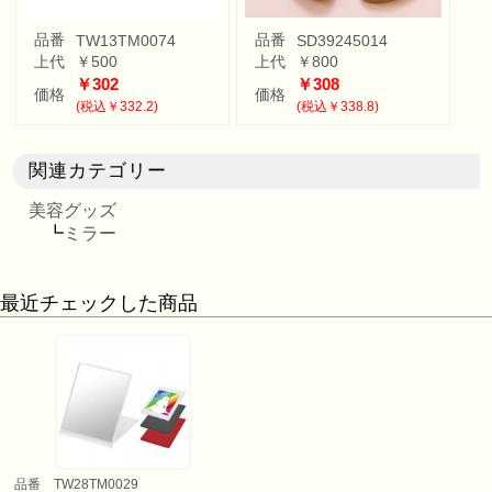
品番
品番
TW13TM0074
SD39245014
上代
￥500
上代
￥800
￥302
￥308
価格
価格
(税込￥332.2)
(税込￥338.8)
関連カテゴリー
美容グッズ
┗
ミラー
最近チェックした商品
品番
TW28TM0029