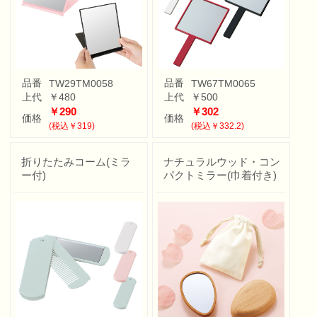
品番
品番
TW29TM0058
TW67TM0065
上代
￥480
上代
￥500
￥290
￥302
価格
価格
(税込￥319)
(税込￥332.2)
折りたたみコーム(ミラ
ナチュラルウッド・コン
ー付)
パクトミラー(巾着付き)