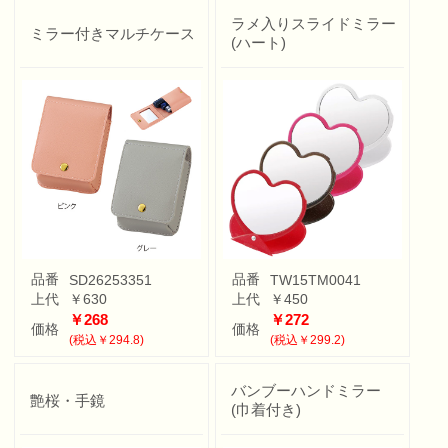
ラメ入りスライドミラー
ミラー付きマルチケース
(ハート)
品番
品番
SD26253351
TW15TM0041
上代
￥630
上代
￥450
￥268
￥272
価格
価格
(税込￥294.8)
(税込￥299.2)
バンブーハンドミラー
艶桜・手鏡
(巾着付き)