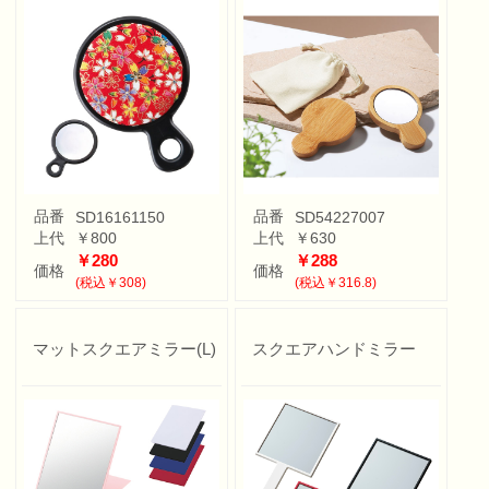
品番
品番
SD16161150
SD54227007
上代
￥800
上代
￥630
￥280
￥288
価格
価格
(税込￥308)
(税込￥316.8)
マットスクエアミラー(L)
スクエアハンドミラー