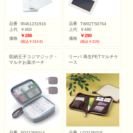
品番
品番
IR461231916
TW02TS0764
上代
￥450
上代
￥480
￥286
￥290
価格
価格
(税込￥314.6)
(税込￥319)
収納王子コジマジック・
リーバ 再生PETマルチケ
マルチお薬ポーチ
ース
品番
品番
SD11255014
LO2135018