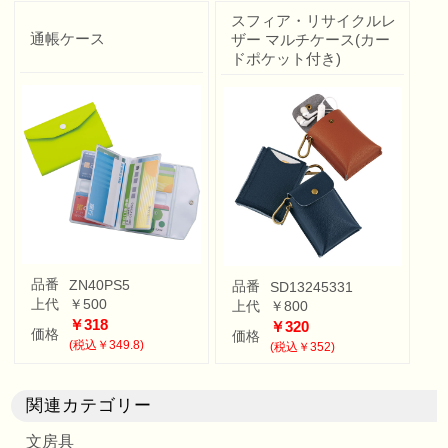
スフィア・リサイクルレ
通帳ケース
ザー マルチケース(カー
ドポケット付き)
品番
ZN40PS5
品番
SD13245331
上代
￥500
上代
￥800
￥318
￥320
価格
価格
(税込￥349.8)
(税込￥352)
関連カテゴリー
文房具