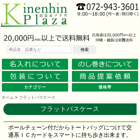
検索
カテゴリー
価格帯
文房具
筆記具
防災グッズ
防犯グッズ
インテリア
キッチン
時計
バッグ・財布
ファンシー雑貨
レジャー・ガーデニング
家庭用品
テーブルウェア
繊維製品
美容グッズ
健康グッズ
傘・雨具
食品
カレンダー
スマホ・タブレット・PC関連
キャラクターグッズ
イベントツールキット
メモ・ふせん
ノート・ノートカバー
ファイル・ホルダー
収納ケース・ペンケース
カード・パス・名刺ケース
印鑑・スタンプ
マグネット
電卓
キーホルダー
ルーペ
デスク周りグッズ
その他
単色ボールペン
多色・多機能ペン
国内メーカー筆記具
高級筆記具
マーカー・色鉛筆・クレヨン
シャープペン
万年筆
その他
ライト
電池不要！防災用品
ラジオ
ブランケット・シート
携帯充電可能グッズ
非常食
防災セット
その他
フォトフレーム
アロマディフューザー
ライト・キャンドル
インテリア小物
クッション・チェア
水回り
スチーマー・鍋
調理用品
保存用品
キッチン家電
タイマー
はかり・スケール
その他
置時計・目覚し時計
壁掛時計
多機能時計
電波時計
腕時計・ストップウォッチ
その他
トートバッグ
ポーチ・巾着
エコバッグ
保温冷バッグ
レジカゴバッグ
財布
同柄シリーズ
その他
玩具
アニマルキャラクター
スイーツモチーフ
アクセサリー
お守・縁起物
その他
保温冷バッグ・ケース
水筒・ボトル・タンブラー
ランチボックス
シート・クッション・チェアー
ドライブ・トラベル
ライト・ツール
ガーデニング用品
夏グッズ
その他
紙製品
掃除用品
洗濯用品
生活家電
便利グッズ
セット商品・ギフト商品
メディカル用品
うちわ・扇子
カイロ・湯たんぽ
その他
陶磁器
カップ・湯呑
ガラス製品
おはし類・カトラリー
タンブラー
その他
タオル
クロス・クリーナー
ブランケット
マフラー・スカーフ
衣類
その他
コスメグッズ
ミラー
ネイルケア
バスグッズ
その他
体脂肪対策
マッサージ・リラックス
温湿度管理
歩数計
その他
長傘
折りたたみ傘
晴雨兼用傘
レインコート・ポンチョ
その他
お菓子類
ラーメン
うどん・そば
そうめん
麺類その他
お米・餅
調味料
飲み物
非常食
プチギフト
その他
バッテリー&充電器
タッチペン
クリーナー
PC関連グッズ
スマホ関連グッズ
文房具
バッグ・財布
レジャー用品
テーブルウェア
繊維製品
その他
〜30人用
〜50人用
100人用〜
その他
100円以下
101円～150円
151円～200円
201円～300円
301円～400円
401円～500円
501円～600円
601円～800円
801円～1000円
1001円～1500円
1501円～2000円
2001円～3000円
3001円～5000円
5001円以上
ホーム
>
フラットパスケース
フラットパスケース
ボールチェーン付だからトートバッグにつけて交
通系ＩＣカードをスマートに持ち歩き出来ます。