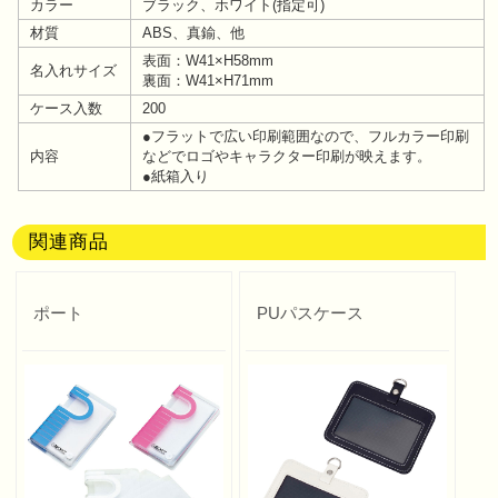
カラー
ブラック、ホワイト(指定可)
材質
ABS、真鍮、他
表面：W41×H58mm
名入れサイズ
裏面：W41×H71mm
ケース入数
200
●フラットで広い印刷範囲なので、フルカラー印刷
内容
などでロゴやキャラクター印刷が映えます。
●紙箱入り
関連商品
ポート
PUパスケース