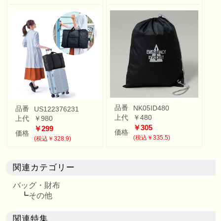
品番
NK05ID480
品番
US122376231
上代
￥480
上代
￥980
￥305
￥299
価格
価格
(税込￥335.5)
(税込￥328.9)
関連カテゴリー
バッグ・財布
┗
その他
関連特集