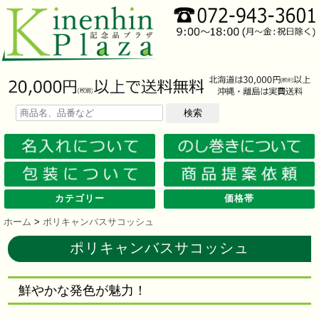
検索
カテゴリー
価格帯
文房具
筆記具
防災グッズ
防犯グッズ
インテリア
キッチン
時計
バッグ・財布
ファンシー雑貨
レジャー・ガーデニング
家庭用品
テーブルウェア
繊維製品
美容グッズ
健康グッズ
傘・雨具
食品
カレンダー
スマホ・タブレット・PC関連
キャラクターグッズ
イベントツールキット
メモ・ふせん
ノート・ノートカバー
ファイル・ホルダー
収納ケース・ペンケース
カード・パス・名刺ケース
印鑑・スタンプ
マグネット
電卓
キーホルダー
ルーペ
デスク周りグッズ
その他
単色ボールペン
多色・多機能ペン
国内メーカー筆記具
高級筆記具
マーカー・色鉛筆・クレヨン
シャープペン
万年筆
その他
ライト
電池不要！防災用品
ラジオ
ブランケット・シート
携帯充電可能グッズ
非常食
防災セット
その他
フォトフレーム
アロマディフューザー
ライト・キャンドル
インテリア小物
クッション・チェア
水回り
スチーマー・鍋
調理用品
保存用品
キッチン家電
タイマー
はかり・スケール
その他
置時計・目覚し時計
壁掛時計
多機能時計
電波時計
腕時計・ストップウォッチ
その他
トートバッグ
ポーチ・巾着
エコバッグ
保温冷バッグ
レジカゴバッグ
財布
同柄シリーズ
その他
玩具
アニマルキャラクター
スイーツモチーフ
アクセサリー
お守・縁起物
その他
保温冷バッグ・ケース
水筒・ボトル・タンブラー
ランチボックス
シート・クッション・チェアー
ドライブ・トラベル
ライト・ツール
ガーデニング用品
夏グッズ
その他
紙製品
掃除用品
洗濯用品
生活家電
便利グッズ
セット商品・ギフト商品
メディカル用品
うちわ・扇子
カイロ・湯たんぽ
その他
陶磁器
カップ・湯呑
ガラス製品
おはし類・カトラリー
タンブラー
その他
タオル
クロス・クリーナー
ブランケット
マフラー・スカーフ
衣類
その他
コスメグッズ
ミラー
ネイルケア
バスグッズ
その他
体脂肪対策
マッサージ・リラックス
温湿度管理
歩数計
その他
長傘
折りたたみ傘
晴雨兼用傘
レインコート・ポンチョ
その他
お菓子類
ラーメン
うどん・そば
そうめん
麺類その他
お米・餅
調味料
飲み物
非常食
プチギフト
その他
バッテリー&充電器
タッチペン
クリーナー
PC関連グッズ
スマホ関連グッズ
文房具
バッグ・財布
レジャー用品
テーブルウェア
繊維製品
その他
〜30人用
〜50人用
100人用〜
その他
100円以下
101円～150円
151円～200円
201円～300円
301円～400円
401円～500円
501円～600円
601円～800円
801円～1000円
1001円～1500円
1501円～2000円
2001円～3000円
3001円～5000円
5001円以上
ホーム
>
ポリキャンバスサコッシュ
ポリキャンバスサコッシュ
鮮やかな発色が魅力！