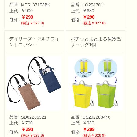
品番
品番
MT5137158BK
LO2547011
上代
￥900
上代
￥630
￥298
￥298
価格
価格
(税込￥327.8)
(税込￥327.8)
デイリーズ・マルチフォ
パチッとまとまる保冷温
ンサコッシュ
リュック1個
品番
品番
SD02265321
US292288440
上代
￥700
上代
￥980
￥298
￥299
価格
価格
(税込￥327.8)
(税込￥328.9)