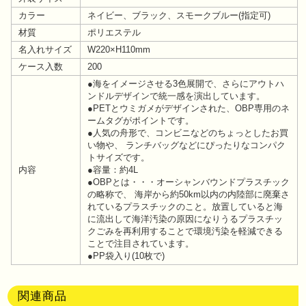
カラー
ネイビー、ブラック、スモークブルー(指定可)
材質
ポリエステル
名入れサイズ
W220×H110mm
ケース入数
200
●海をイメージさせる3色展開で、さらにアウトハ
ンドルデザインで統一感を演出しています。
●PETとウミガメがデザインされた、OBP専用のネ
ームタグがポイントです。
●人気の舟形で、コンビニなどのちょっとしたお買
い物や、 ランチバッグなどにぴったりなコンパク
トサイズです。
内容
●容量：約4L
●OBPとは・・・オーシャンバウンドプラスチック
の略称で、 海岸から約50km以内の内陸部に廃棄さ
れているプラスチックのこと。放置していると海
に流出して海洋汚染の原因になりうるプラスチッ
クごみを再利用することで環境汚染を軽減できる
ことで注目されています。
●PP袋入り(10枚で)
関連商品