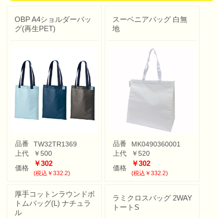
OBP A4ショルダーバッ
スーベニアバッグ 白無
グ(再生PET)
地
品番
品番
TW32TR1369
MK0490360001
上代
￥500
上代
￥520
￥302
￥302
価格
価格
(税込￥332.2)
(税込￥332.2)
厚手コットンラウンドボ
ラミクロスバッグ 2WAY
トムバッグ(L) ナチュラ
トートS
ル