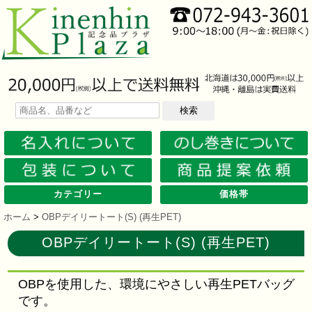
検索
カテゴリー
価格帯
文房具
筆記具
防災グッズ
防犯グッズ
インテリア
キッチン
時計
バッグ・財布
ファンシー雑貨
レジャー・ガーデニング
家庭用品
テーブルウェア
繊維製品
美容グッズ
健康グッズ
傘・雨具
食品
カレンダー
スマホ・タブレット・PC関連
キャラクターグッズ
イベントツールキット
メモ・ふせん
ノート・ノートカバー
ファイル・ホルダー
収納ケース・ペンケース
カード・パス・名刺ケース
印鑑・スタンプ
マグネット
電卓
キーホルダー
ルーペ
デスク周りグッズ
その他
単色ボールペン
多色・多機能ペン
国内メーカー筆記具
高級筆記具
マーカー・色鉛筆・クレヨン
シャープペン
万年筆
その他
ライト
電池不要！防災用品
ラジオ
ブランケット・シート
携帯充電可能グッズ
非常食
防災セット
その他
フォトフレーム
アロマディフューザー
ライト・キャンドル
インテリア小物
クッション・チェア
水回り
スチーマー・鍋
調理用品
保存用品
キッチン家電
タイマー
はかり・スケール
その他
置時計・目覚し時計
壁掛時計
多機能時計
電波時計
腕時計・ストップウォッチ
その他
トートバッグ
ポーチ・巾着
エコバッグ
保温冷バッグ
レジカゴバッグ
財布
同柄シリーズ
その他
玩具
アニマルキャラクター
スイーツモチーフ
アクセサリー
お守・縁起物
その他
保温冷バッグ・ケース
水筒・ボトル・タンブラー
ランチボックス
シート・クッション・チェアー
ドライブ・トラベル
ライト・ツール
ガーデニング用品
夏グッズ
その他
紙製品
掃除用品
洗濯用品
生活家電
便利グッズ
セット商品・ギフト商品
メディカル用品
うちわ・扇子
カイロ・湯たんぽ
その他
陶磁器
カップ・湯呑
ガラス製品
おはし類・カトラリー
タンブラー
その他
タオル
クロス・クリーナー
ブランケット
マフラー・スカーフ
衣類
その他
コスメグッズ
ミラー
ネイルケア
バスグッズ
その他
体脂肪対策
マッサージ・リラックス
温湿度管理
歩数計
その他
長傘
折りたたみ傘
晴雨兼用傘
レインコート・ポンチョ
その他
お菓子類
ラーメン
うどん・そば
そうめん
麺類その他
お米・餅
調味料
飲み物
非常食
プチギフト
その他
バッテリー&充電器
タッチペン
クリーナー
PC関連グッズ
スマホ関連グッズ
文房具
バッグ・財布
レジャー用品
テーブルウェア
繊維製品
その他
〜30人用
〜50人用
100人用〜
その他
100円以下
101円～150円
151円～200円
201円～300円
301円～400円
401円～500円
501円～600円
601円～800円
801円～1000円
1001円～1500円
1501円～2000円
2001円～3000円
3001円～5000円
5001円以上
ホーム
>
OBPデイリートート(S) (再生PET)
OBPデイリートート(S) (再生PET)
OBPを使用した、環境にやさしい再生PETバッグ
です。