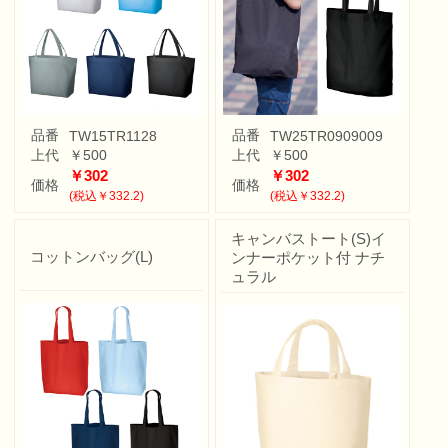
品番
品番
TW15TR1128
TW25TR0909009
上代
￥500
上代
￥500
￥302
￥302
価格
価格
(税込￥332.2)
(税込￥332.2)
キャンバストート(S)イ
コットンバッグ(L)
ンナーポケット付 ナチ
ュラル