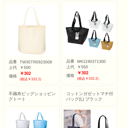
品番
MK1190371300
品番
TW35TR0923008
上代
￥550
上代
￥500
￥302
￥302
価格
価格
(税込￥332.2)
(税込￥332.2)
不織布ビッグショッピン
コットンガゼットマチ付
グトート
バッグ(L) ブラック