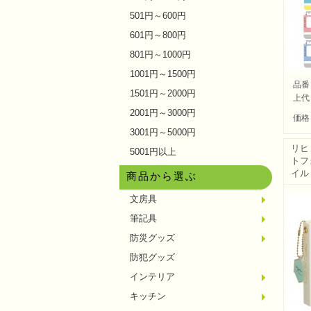
501円～600円
601円～800円
801円～1000円
1001円～1500円
品番
1501円～2000円
上代
2001円～3000円
価格
3001円～5000円
リヒ
5001円以上
トフ
イル
商品から選ぶ
文房具
メモ・
ノート
ファイ
収納ケ
カード
印鑑・
マグネ
電卓
キーホ
ルーペ
デスク
その他
筆記具
単色ボ
多色・
国内メ
高級筆
マーカ
シャー
万年筆
その他
防災グッズ
ライト
電池不
ラジオ
ブラン
携帯充
非常食
防災セ
その他
防犯グッズ
インテリア
フォト
アロマ
ライト
インテ
クッシ
キッチン
水回り
スチー
調理用
保存用
キッチ
タイマ
はかり
その他