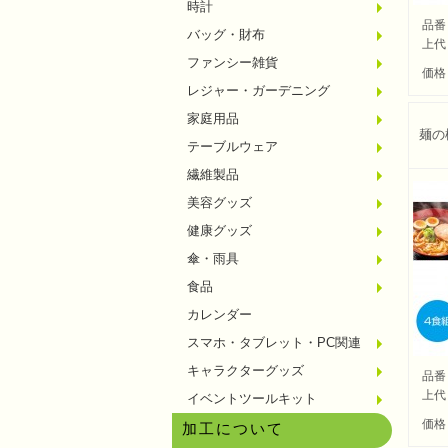
時計
置時計
壁掛時
多機能
電波時
腕時計
その他
品番
バッグ・財布
トート
ポーチ
エコバ
保温冷
レジカ
財布
同柄シ
その他
上代
ファンシー雑貨
玩具
アニマ
スイー
アクセ
お守・
その他
価格
レジャー・ガーデニング
保温冷
水筒・
ランチ
シート
ドライ
ライト
ガーデ
夏グッ
その他
家庭用品
紙製品
掃除用
洗濯用
生活家
便利グ
セット
メディ
うちわ
カイロ
その他
麺の
テーブルウェア
陶磁器
カップ
ガラス
おはし
タンブ
その他
繊維製品
タオル
クロス
ブラン
マフラ
衣類
その他
美容グッズ
コスメ
ミラー
ネイル
バスグ
その他
健康グッズ
体脂肪
マッサ
温湿度
歩数計
その他
傘・雨具
長傘
折りた
晴雨兼
レイン
その他
食品
お菓子
ラーメ
うどん
そうめ
麺類そ
お米・
調味料
飲み物
非常食
プチギ
その他
カレンダー
スマホ・タブレット・PC関連
バッテ
タッチ
クリー
PC関
スマホ
キャラクターグッズ
文房具
バッグ
レジャ
テーブ
繊維製
その他
品番
上代
イベントツールキット
〜30
〜50
100人
その他
価格
加工について