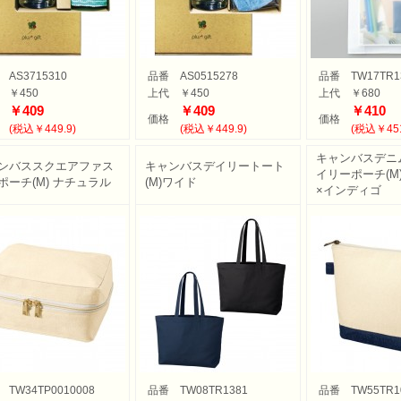
AS3715310
品番
AS0515278
品番
TW17TR1
￥450
上代
￥450
上代
￥680
￥409
￥409
￥410
価格
価格
(税込￥449.9)
(税込￥449.9)
(税込￥45
キャンバスデニ
ンバススクエアファス
キャンバスデイリートート
イリーポーチ(M
ポーチ(M) ナチュラル
(M)ワイド
×インディゴ
TW34TP0010008
品番
TW08TR1381
品番
TW55TR1