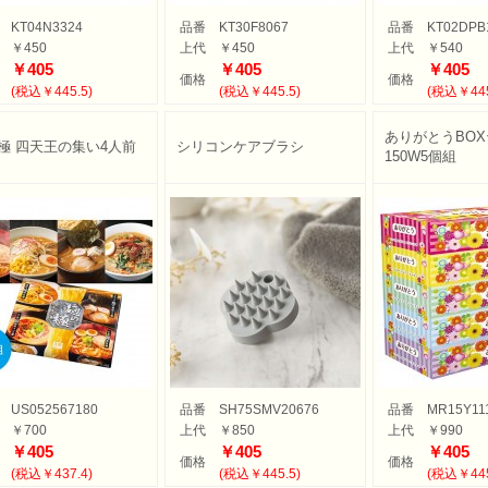
・目覚し時計
計
時計
計
・ストップウォッチ
KT04N3324
品番
KT30F8067
品番
KT02DPB
バッグ
・巾着
ッグ
バッグ
ゴバッグ
リーズ
￥450
上代
￥450
上代
￥540
ルキャラクター
ツモチーフ
サリー
縁起物
￥405
￥405
￥405
価格
価格
(税込￥445.5)
(税込￥445.5)
(税込￥445
バッグ・ケース
ボトル・タンブラー
ボックス
・クッション・チェアー
ブ・トラベル
・ツール
ニング用品
ズ
品
品
電
ッズ
商品・ギフト商品
カル用品
・扇子
・湯たんぽ
ありがとうBO
極 四天王の集い4人前
シリコンケアブラシ
150W5個組
・湯呑
製品
類・カトラリー
ラー
・クリーナー
ケット
ー・スカーフ
グッズ
ケア
ッズ
対策
ージ・リラックス
管理
たみ傘
用傘
コート・ポンチョ
類
ン
・そば
ん
の他
餅
フト
リー&充電器
ペン
ナー
連グッズ
関連グッズ
・財布
ー用品
ルウェア
品
US052567180
品番
SH75SMV20676
品番
MR15Y11
￥700
上代
￥850
上代
￥990
人用
人用
用〜
￥405
￥405
￥405
価格
価格
(税込￥437.4)
(税込￥445.5)
(税込￥445