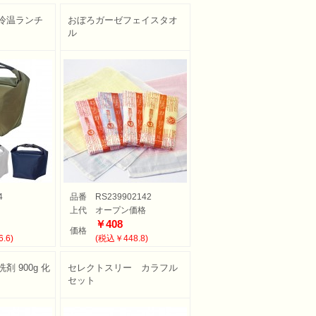
冷温ランチ
おぼろガーゼフェイスタオ
ル
4
品番
RS239902142
上代
オープン価格
￥408
価格
.6)
(税込￥448.8)
 900g 化
セレクトスリー カラフル
セット