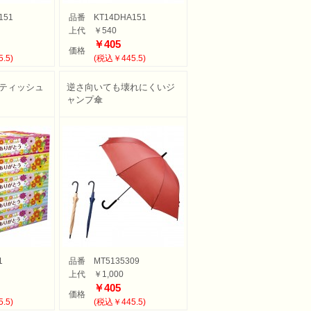
151
品番
KT14DHA151
上代
￥540
￥405
価格
.5)
(税込￥445.5)
Xティッシュ
逆さ向いても壊れにくいジ
ャンプ傘
1
品番
MT5135309
上代
￥1,000
￥405
価格
.5)
(税込￥445.5)