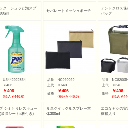
ック シュッと泡スプ
テントクロス保
セパレートメッシュポーチ
00ml
バッグ
US442922834
品番
NC960059
品番
NC82005
￥406
上代
￥640
上代
￥640
￥406
￥406
￥406
価格
価格
(税込￥446.6)
(税込￥446.6)
(税込￥446
プ シミとりレスキュー
食卓クイックルスプレー本
エコなヤシの実洗剤
ml(吸収シート5枚付き)
体300ml
粧箱入り