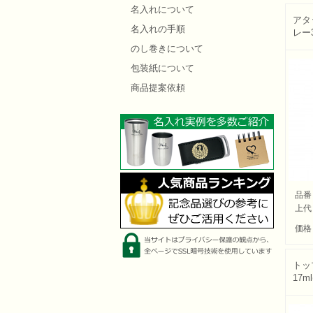
名入れについて
アタ
名入れの手順
レー3
のし巻きについて
包装紙について
商品提案依頼
品番
上代
価格
トッ
17