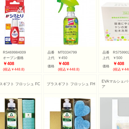
RS469984009
品番
MT0334799
品番
RS75990
オープン価格
上代
￥450
上代
￥500
￥408
￥408
￥408
価格
価格
(税込￥448.8)
(税込￥448.8)
(税込￥448
EVAマルシェバ
スギフト フロッシュ FC
プラスギフト フロッシュ FH
ア