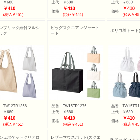
￥680
上代
￥680
上代
￥680
￥410
￥410
￥410
価格
価格
(税込￥451)
(税込￥451)
(税込￥45
ンブリック紐付マルシ
ビッグスクエアレジャート
ポリ巾着トート(
ッグ
ート
TW12TR1356
品番
TW15TR1275
品番
TW15TR1
￥680
上代
￥680
上代
￥680
￥410
￥410
￥410
価格
価格
(税込￥451)
(税込￥451)
(税込￥45
シュポケットクリアロ
レザーマウスパッド(スクエ