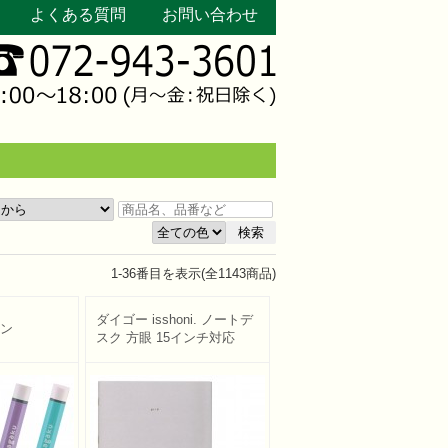
よくある質問
お問い合わせ
検索
1
-
36
番目を表示(全
1143
商品)
ダイゴー isshoni. ノートデ
ペン
スク 方眼 15インチ対応