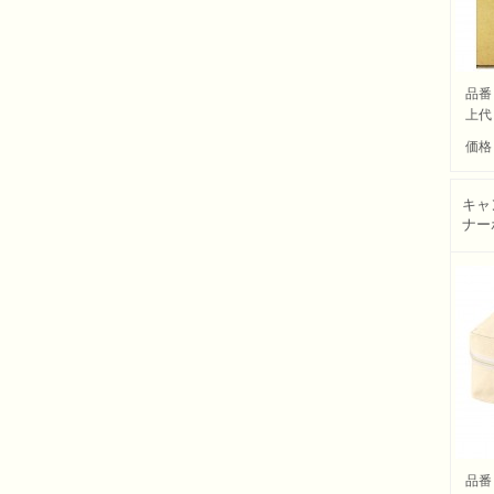
品番
上代
価格
キャ
ナー
品番