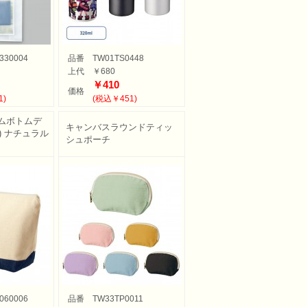
330004
品番
TW01TS0448
上代
￥680
￥410
価格
1)
(税込￥451)
ムボトムデ
キャンバスラウンドティッ
) ナチュラル
シュポーチ
060006
品番
TW33TP0011