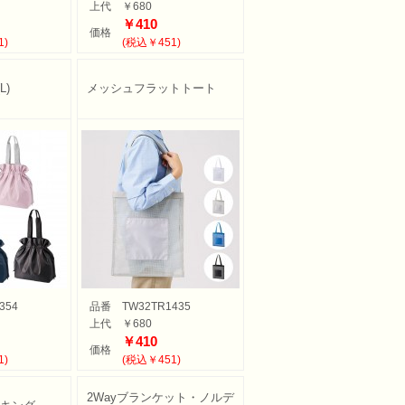
上代
￥680
￥410
価格
1)
(税込￥451)
L)
メッシュフラットトート
354
品番
TW32TR1435
上代
￥680
￥410
価格
1)
(税込￥451)
2Wayブランケット・ノルデ