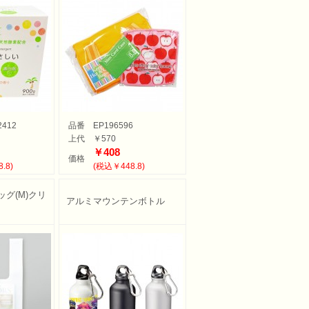
2412
品番
EP196596
上代
￥570
￥408
価格
.8)
(税込￥448.8)
ッグ(M)クリ
アルミマウンテンボトル