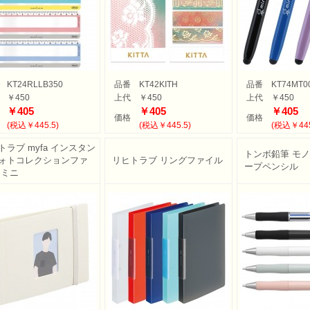
KT24RLLB350
品番
KT42KITH
品番
KT74MT0
￥450
上代
￥450
上代
￥450
￥405
￥405
￥405
価格
価格
(税込￥445.5)
(税込￥445.5)
(税込￥445
トラブ myfa インスタン
トンボ鉛筆 モノ
ォトコレクションファ
リヒトラブ リングファイル
ープペンシル
 ミニ
ふせん
・ノートカバー
ル・ホルダー
ース・ペンケース
・パス・名刺ケース
スタンプ
ット
ルダー
周りグッズ
ールペン
多機能ペン
ーカー筆記具
記具
ー・色鉛筆・クレヨン
プペン
要！防災用品
ケット・シート
電可能グッズ
ット
フレーム
ディフューザー
・キャンドル
リア小物
ョン・チェア
マー・鍋
品
品
ン家電
ー
・スケール