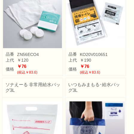
品番
品番
ZN56ECO4
KO20V010651
上代
￥120
上代
￥190
￥76
￥76
価格
価格
(税込￥83.6)
(税込￥83.6)
ソナえーる 非常用給水バッ
いつもみまもる･給水バッ
グ3L
グ3L