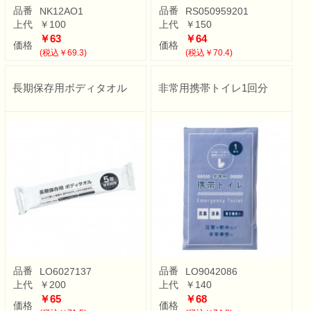
品番
品番
NK12AO1
RS050959201
上代
￥100
上代
￥150
￥63
￥64
価格
価格
(税込￥69.3)
(税込￥70.4)
長期保存用ボディタオル
非常用携帯トイレ1回分
品番
品番
LO6027137
LO9042086
上代
￥200
上代
￥140
￥65
￥68
価格
価格