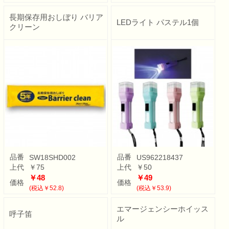
長期保存用おしぼり バリア
LEDライト パステル1個
クリーン
品番
品番
SW18SHD002
US962218437
上代
￥75
上代
￥50
￥48
￥49
価格
価格
(税込￥52.8)
(税込￥53.9)
エマージェンシーホイッス
呼子笛
ル