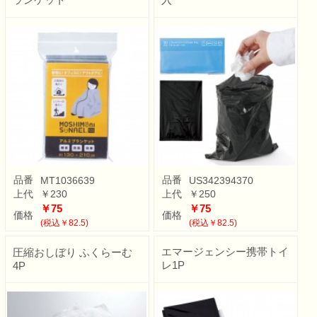
品番
品番
MT1036639
US342394370
上代
￥230
上代
￥250
￥75
￥75
価格
価格
(税込￥82.5)
(税込￥82.5)
エマージェンシー携帯トイ
圧縮おしぼり ふくらーむ
レ1P
4P