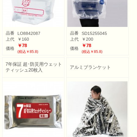
品番
品番
LO8842087
SD15255045
上代
￥160
上代
￥200
￥78
￥78
価格
価格
(税込￥85.8)
(税込￥85.8)
7年保証 超･防災用ウェット
アルミブランケット
ティッシュ20枚入