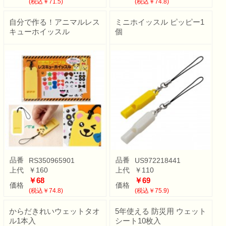
(税込￥71.5)
(税込￥74.8)
自分で作る！アニマルレス
ミニホイッスル ピッピー1
キューホイッスル
個
品番
品番
RS350965901
US972218441
上代
￥160
上代
￥110
￥68
￥69
価格
価格
(税込￥74.8)
(税込￥75.9)
からだきれいウェットタオ
5年使える 防災用 ウェット
ル1本入
シート10枚入