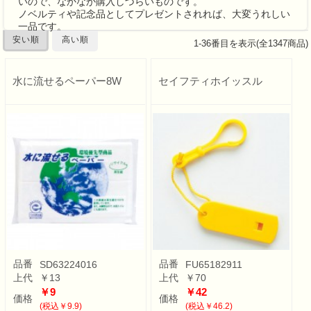
いので、なかなか購入しづらいものです。
ノベルティ
や
記念品
としてプレゼントされれば、大変うれしい
一品です。
安い順
高い順
1
-
36
番目を表示(全
1347
商品)
水に流せるペーパー8W
セイフティホイッスル
品番
品番
SD63224016
FU65182911
上代
￥13
上代
￥70
￥9
￥42
価格
価格
(税込￥9.9)
(税込￥46.2)