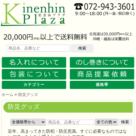
検索
カテゴリー
価格帯
文房具
筆記具
防災グッズ
防犯グッズ
インテリア
キッチン
時計
バッグ・財布
ファンシー雑貨
レジャー・ガーデニング
家庭用品
テーブルウェア
繊維製品
美容グッズ
健康グッズ
傘・雨具
食品
カレンダー
スマホ・タブレット・PC関連
キャラクターグッズ
イベントツールキット
メモ・ふせん
ノート・ノートカバー
ファイル・ホルダー
収納ケース・ペンケース
カード・パス・名刺ケース
印鑑・スタンプ
マグネット
電卓
キーホルダー
ルーペ
デスク周りグッズ
その他
単色ボールペン
多色・多機能ペン
国内メーカー筆記具
高級筆記具
マーカー・色鉛筆・クレヨン
シャープペン
万年筆
その他
ライト
電池不要！防災用品
ラジオ
ブランケット・シート
携帯充電可能グッズ
非常食
防災セット
その他
フォトフレーム
アロマディフューザー
ライト・キャンドル
インテリア小物
クッション・チェア
水回り
スチーマー・鍋
調理用品
保存用品
キッチン家電
タイマー
はかり・スケール
その他
置時計・目覚し時計
壁掛時計
多機能時計
電波時計
腕時計・ストップウォッチ
その他
トートバッグ
ポーチ・巾着
エコバッグ
保温冷バッグ
レジカゴバッグ
財布
同柄シリーズ
その他
玩具
アニマルキャラクター
スイーツモチーフ
アクセサリー
お守・縁起物
その他
保温冷バッグ・ケース
水筒・ボトル・タンブラー
ランチボックス
シート・クッション・チェアー
ドライブ・トラベル
ライト・ツール
ガーデニング用品
夏グッズ
その他
紙製品
掃除用品
洗濯用品
生活家電
便利グッズ
セット商品・ギフト商品
メディカル用品
うちわ・扇子
カイロ・湯たんぽ
その他
陶磁器
カップ・湯呑
ガラス製品
おはし類・カトラリー
タンブラー
その他
タオル
クロス・クリーナー
ブランケット
マフラー・スカーフ
衣類
その他
コスメグッズ
ミラー
ネイルケア
バスグッズ
その他
体脂肪対策
マッサージ・リラックス
温湿度管理
歩数計
その他
長傘
折りたたみ傘
晴雨兼用傘
レインコート・ポンチョ
その他
お菓子類
ラーメン
うどん・そば
そうめん
麺類その他
お米・餅
調味料
飲み物
非常食
プチギフト
その他
バッテリー&充電器
タッチペン
クリーナー
PC関連グッズ
スマホ関連グッズ
文房具
バッグ・財布
レジャー用品
テーブルウェア
繊維製品
その他
〜30人用
〜50人用
100人用〜
その他
100円以下
101円～150円
151円～200円
201円～300円
301円～400円
401円～500円
501円～600円
601円～800円
801円～1000円
1001円～1500円
1501円～2000円
2001円～3000円
3001円～5000円
5001円以上
ホーム
>
防災グッズ
防災グッズ
検索
近年、高まってきた防犯・防災意識。すぐに必要なものではな