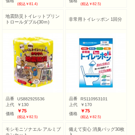
価格
価格
(税込￥81.4)
(税込￥82.5)
地震防災トイレットプリン
非常用トイレッポン 1回分
トロールダブル(30ｍ)
品番
品番
US882925536
RS110953101
上代
￥130
上代
￥170
￥75
￥75
価格
価格
(税込￥82.5)
(税込￥82.5)
モシモニソナエル アルミブ
備えて安心 消臭バッグ30枚
ランケット
入