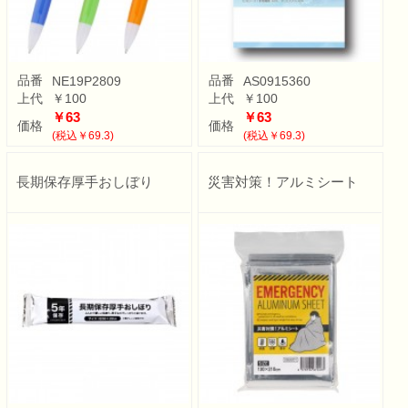
品番
品番
NE19P2809
AS0915360
上代
￥100
上代
￥100
￥63
￥63
価格
価格
(税込￥69.3)
(税込￥69.3)
長期保存厚手おしぼり
災害対策！アルミシート