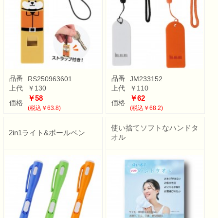
品番
品番
RS250963601
JM233152
上代
￥130
上代
￥110
￥58
￥62
価格
価格
(税込￥63.8)
(税込￥68.2)
使い捨てソフトなハンドタ
2in1ライト&ボールペン
オル