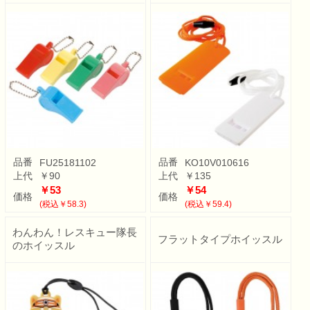
品番
品番
FU25181102
KO10V010616
上代
￥90
上代
￥135
￥53
￥54
価格
価格
(税込￥58.3)
(税込￥59.4)
わんわん！レスキュー隊長
フラットタイプホイッスル
のホイッスル