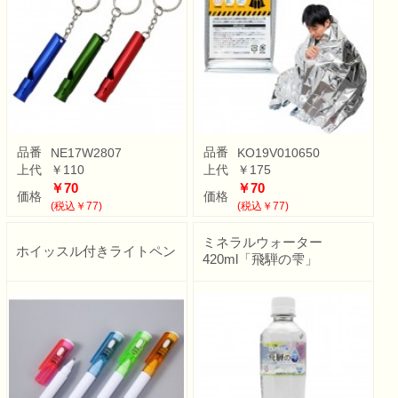
品番
品番
NE17W2807
KO19V010650
上代
￥110
上代
￥175
￥70
￥70
価格
価格
(税込￥77)
(税込￥77)
ミネラルウォーター
ホイッスル付きライトペン
420ml「飛騨の雫」