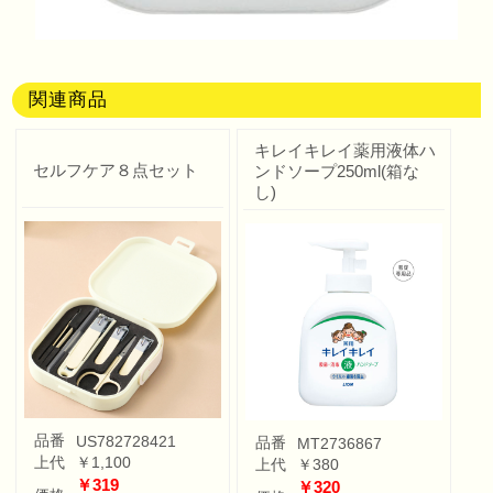
関連商品
キレイキレイ薬用液体ハ
セルフケア８点セット
ンドソープ250ml(箱な
し)
品番
US782728421
品番
MT2736867
上代
￥1,100
上代
￥380
￥319
￥320