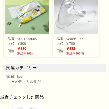
品番
品番
SD01213005
SW09ST77
上代
￥800
上代
￥700
￥330
￥333
価格
価格
(税込￥363)
(税込￥366.3)
関連カテゴリー
家庭用品
┗
メディカル用品
最近チェックした商品