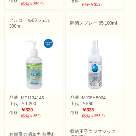
価格
価格
(税込￥350.9)
(税込￥352)
アルコール65ジェル
除菌スプレー 65 100ml
300ml
品番
品番
MT1134145
MJ05HB064
上代
￥1,200
上代
￥580
￥320
￥323
価格
価格
(税込￥352)
(税込￥355.3)
収納王子コジマジック・
お部屋の消臭力 無香料