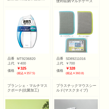
便利収納マルチケース
品番
品番
MT9236820
SD89211016
上代
￥400
上代
￥700
￥325
￥328
価格
価格
(税込￥357.5)
(税込￥360.8)
プランシェ・マルチマス
プラスチックマウスシー
クポーチ(抗菌加工)
ルド(マスクタイプ)