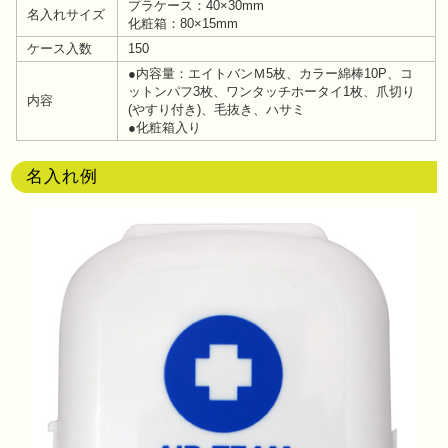
プラケース：40×30mm
名入れサイズ
化粧箱：80×15mm
ケース入数
150
●内容量：エイトバンＭ5枚、カラー綿棒10P、コ
ットンパフ3枚、ワンタッチホータイ1枚、爪切り
内容
(やすり付き)、毛抜き、ハサミ
●化粧箱入り
名入れ例