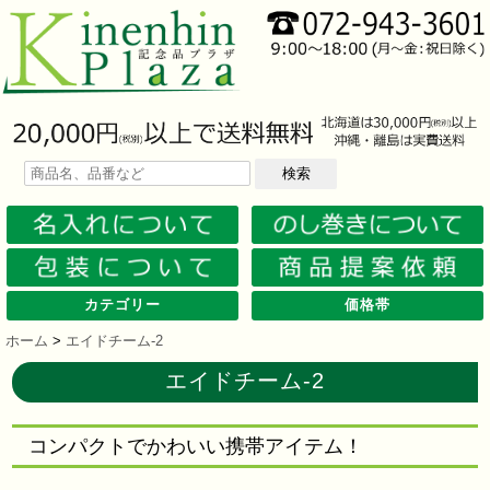
検索
カテゴリー
価格帯
文房具
筆記具
防災グッズ
防犯グッズ
インテリア
キッチン
時計
バッグ・財布
ファンシー雑貨
レジャー・ガーデニング
家庭用品
テーブルウェア
繊維製品
美容グッズ
健康グッズ
傘・雨具
食品
カレンダー
スマホ・タブレット・PC関連
キャラクターグッズ
イベントツールキット
メモ・ふせん
ノート・ノートカバー
ファイル・ホルダー
収納ケース・ペンケース
カード・パス・名刺ケース
印鑑・スタンプ
マグネット
電卓
キーホルダー
ルーペ
デスク周りグッズ
その他
単色ボールペン
多色・多機能ペン
国内メーカー筆記具
高級筆記具
マーカー・色鉛筆・クレヨン
シャープペン
万年筆
その他
ライト
電池不要！防災用品
ラジオ
ブランケット・シート
携帯充電可能グッズ
非常食
防災セット
その他
フォトフレーム
アロマディフューザー
ライト・キャンドル
インテリア小物
クッション・チェア
水回り
スチーマー・鍋
調理用品
保存用品
キッチン家電
タイマー
はかり・スケール
その他
置時計・目覚し時計
壁掛時計
多機能時計
電波時計
腕時計・ストップウォッチ
その他
トートバッグ
ポーチ・巾着
エコバッグ
保温冷バッグ
レジカゴバッグ
財布
同柄シリーズ
その他
玩具
アニマルキャラクター
スイーツモチーフ
アクセサリー
お守・縁起物
その他
保温冷バッグ・ケース
水筒・ボトル・タンブラー
ランチボックス
シート・クッション・チェアー
ドライブ・トラベル
ライト・ツール
ガーデニング用品
夏グッズ
その他
紙製品
掃除用品
洗濯用品
生活家電
便利グッズ
セット商品・ギフト商品
メディカル用品
うちわ・扇子
カイロ・湯たんぽ
その他
陶磁器
カップ・湯呑
ガラス製品
おはし類・カトラリー
タンブラー
その他
タオル
クロス・クリーナー
ブランケット
マフラー・スカーフ
衣類
その他
コスメグッズ
ミラー
ネイルケア
バスグッズ
その他
体脂肪対策
マッサージ・リラックス
温湿度管理
歩数計
その他
長傘
折りたたみ傘
晴雨兼用傘
レインコート・ポンチョ
その他
お菓子類
ラーメン
うどん・そば
そうめん
麺類その他
お米・餅
調味料
飲み物
非常食
プチギフト
その他
バッテリー&充電器
タッチペン
クリーナー
PC関連グッズ
スマホ関連グッズ
文房具
バッグ・財布
レジャー用品
テーブルウェア
繊維製品
その他
〜30人用
〜50人用
100人用〜
その他
100円以下
101円～150円
151円～200円
201円～300円
301円～400円
401円～500円
501円～600円
601円～800円
801円～1000円
1001円～1500円
1501円～2000円
2001円～3000円
3001円～5000円
5001円以上
ホーム
>
エイドチーム-2
エイドチーム-2
コンパクトでかわいい携帯アイテム！