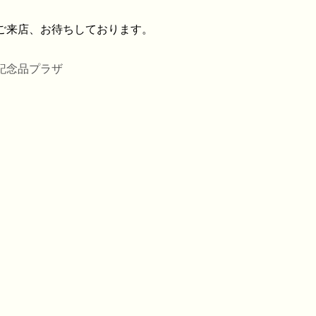
ご来店、お待ちしております。
記念品プラザ
ふせん
・ノートカバー
ル・ホルダー
ース・ペンケース
・パス・名刺ケース
スタンプ
ット
ルダー
周りグッズ
ールペン
多機能ペン
ーカー筆記具
記具
ー・色鉛筆・クレヨン
プペン
要！防災用品
ケット・シート
電可能グッズ
ット
フレーム
ディフューザー
・キャンドル
リア小物
ョン・チェア
マー・鍋
品
品
ン家電
ー
・スケール
・目覚し時計
計
時計
計
・ストップウォッチ
バッグ
・巾着
ッグ
バッグ
ゴバッグ
リーズ
ルキャラクター
ツモチーフ
サリー
縁起物
バッグ・ケース
ボトル・タンブラー
ボックス
・クッション・チェアー
ブ・トラベル
・ツール
ニング用品
ズ