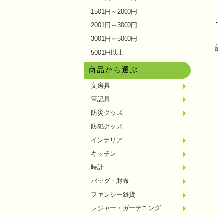
1501円～2000円
2001円～3000円
3001円～5000円
5001円以上
商品から選ぶ
文房具
メモ・
ノート
ファイ
収納ケ
カード
印鑑・
マグネ
電卓
キーホ
ルーペ
デスク
その他
筆記具
単色ボ
多色・
国内メ
高級筆
マーカ
シャー
万年筆
その他
防災グッズ
ライト
電池不
ラジオ
ブラン
携帯充
非常食
防災セ
その他
防犯グッズ
インテリア
フォト
アロマ
ライト
インテ
クッシ
キッチン
水回り
スチー
調理用
保存用
キッチ
タイマ
はかり
その他
時計
置時計
壁掛時
多機能
電波時
腕時計
その他
バッグ・財布
トート
ポーチ
エコバ
保温冷
レジカ
財布
同柄シ
その他
ファンシー雑貨
玩具
アニマ
スイー
アクセ
お守・
その他
レジャー・ガーデニング
保温冷
水筒・
ランチ
シート
ドライ
ライト
ガーデ
夏グッ
その他