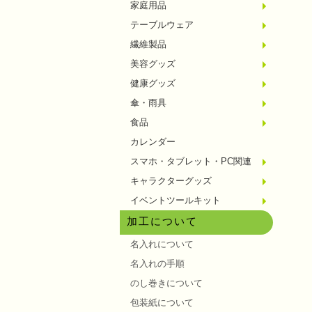
家庭用品
紙製品
掃除用
洗濯用
生活家
便利グ
セット
メディ
うちわ
カイロ
その他
テーブルウェア
陶磁器
カップ
ガラス
おはし
タンブ
その他
繊維製品
タオル
クロス
ブラン
マフラ
衣類
その他
美容グッズ
コスメ
ミラー
ネイル
バスグ
その他
健康グッズ
体脂肪
マッサ
温湿度
歩数計
その他
傘・雨具
長傘
折りた
晴雨兼
レイン
その他
食品
お菓子
ラーメ
うどん
そうめ
麺類そ
お米・
調味料
飲み物
非常食
プチギ
その他
カレンダー
スマホ・タブレット・PC関連
バッテ
タッチ
クリー
PC関
スマホ
キャラクターグッズ
文房具
バッグ
レジャ
テーブ
繊維製
その他
イベントツールキット
〜30
〜50
100人
その他
加工について
名入れについて
名入れの手順
のし巻きについて
包装紙について